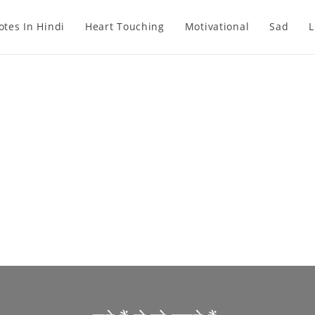
otes In Hindi
Heart Touching
Motivational
Sad
L