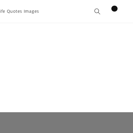
items
ife Quotes Images
Cart