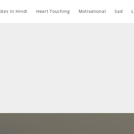
otes In Hindi
Heart Touching
Motivational
Sad
L