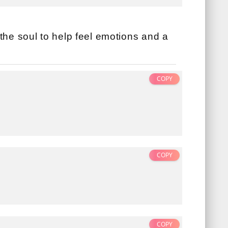
the soul to help feel emotions and a
COPY
COPY
COPY