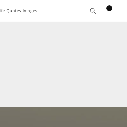
items
ife Quotes Images
Cart