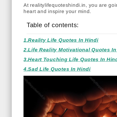
At realitylifequoteshindi.in, you are go
heart and inspire your mind.
Table of contents:
1.Reality Life Quotes In Hindi
2.Life Reality Motivational Quotes In
3.Heart Touching Life Quotes In Hin
4.Sad Life Quotes In Hindi