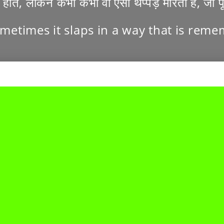
ं होते, लेकिन कभी कभी वो ऐसा थप्पड़ मारती है, जो पू
metimes it slaps in a way that is reme