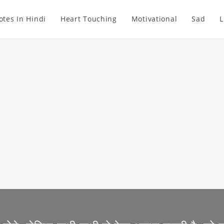
otes In Hindi
Heart Touching
Motivational
Sad
L