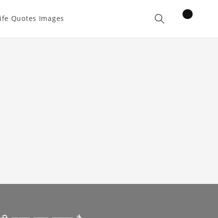
items
ife Quotes Images
Cart