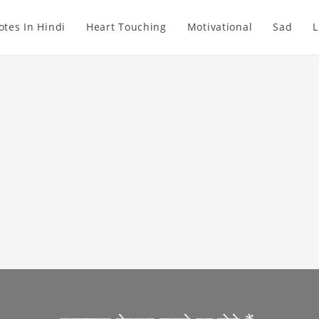
otes In Hindi
Heart Touching
Motivational
Sad
L