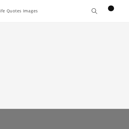
items
ife Quotes Images
Cart