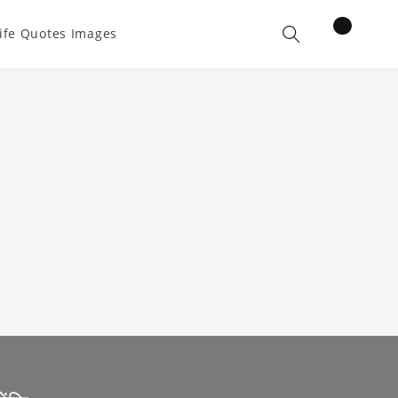
items
ife Quotes Images
Cart