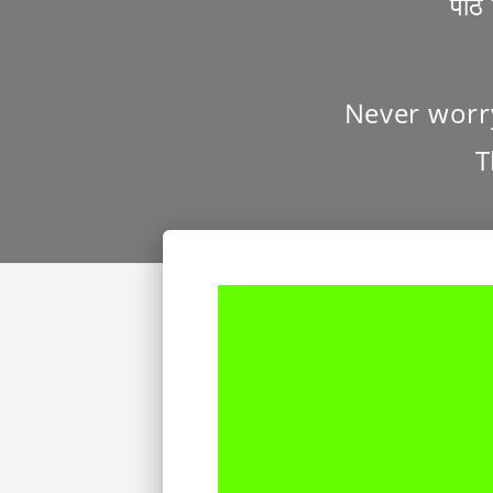
पीठ 
Never worr
T