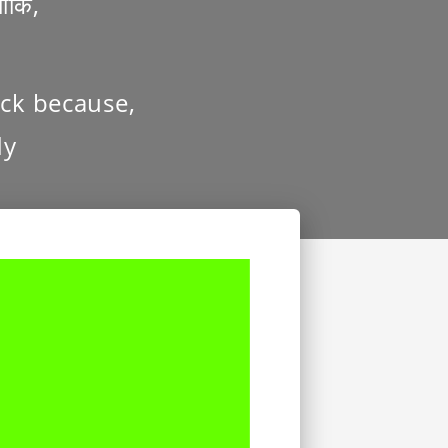
ोंकि,
ck because,
dy