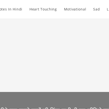
otes In Hindi
Heart Touching
Motivational
Sad
L