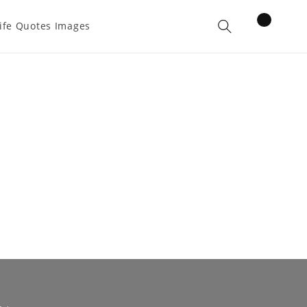
items
ife Quotes Images
Cart