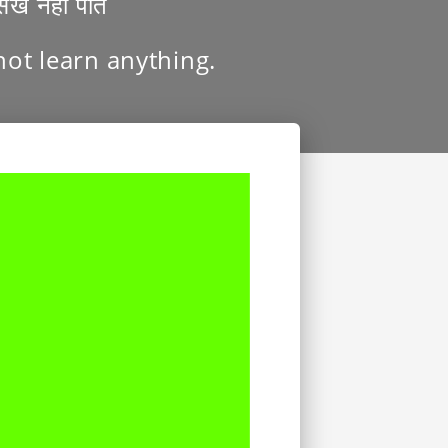
िख नहीं पाते
not learn anything.