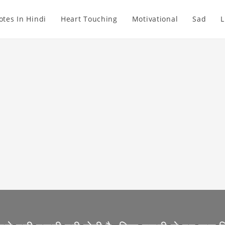
otes In Hindi
Heart Touching
Motivational
Sad
L