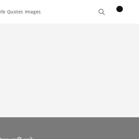
items
ife Quotes Images
Cart