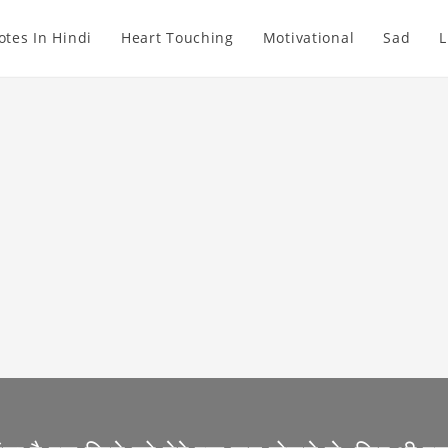
otes In Hindi
Heart Touching
Motivational
Sad
L