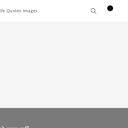
items
ife Quotes Images
Cart