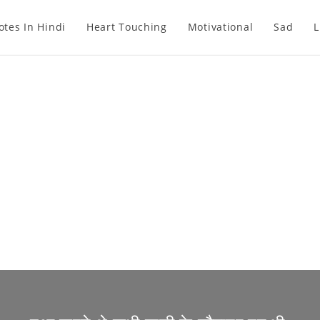
otes In Hindi
Heart Touching
Motivational
Sad
L