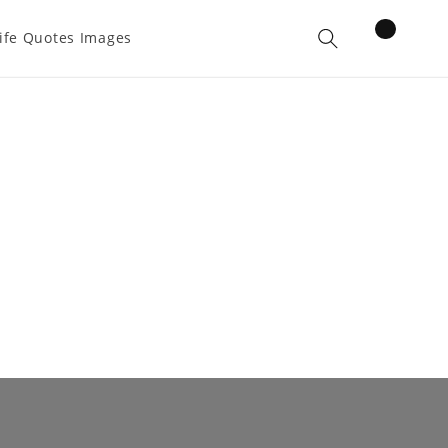
items
ife Quotes Images
Cart