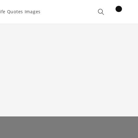
items
ife Quotes Images
Cart