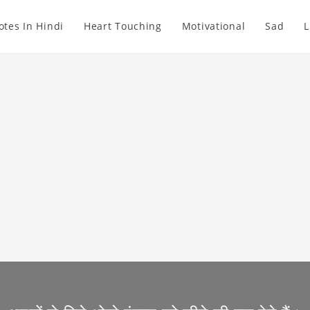
otes In Hindi
Heart Touching
Motivational
Sad
L