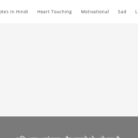
otes In Hindi
Heart Touching
Motivational
Sad
L