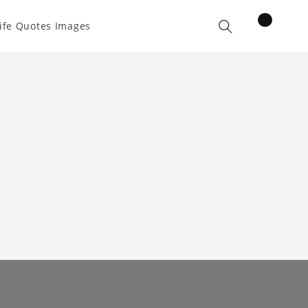
items
ife Quotes Images
Cart