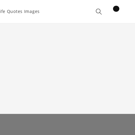
items
ife Quotes Images
Cart