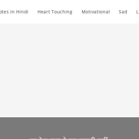
otes In Hindi
Heart Touching
Motivational
Sad
L