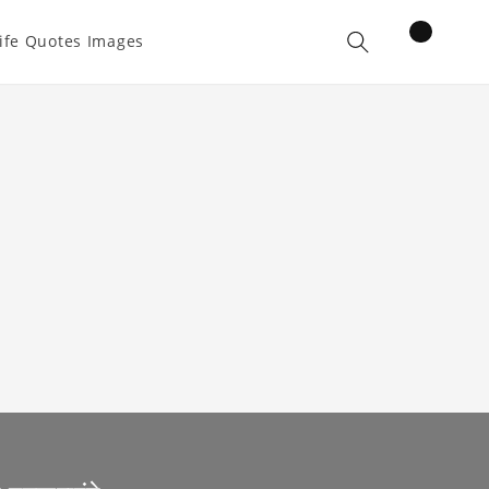
items
ife Quotes Images
Cart