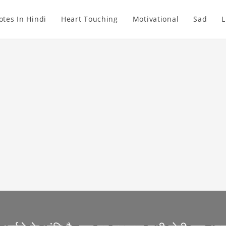
otes In Hindi
Heart Touching
Motivational
Sad
L