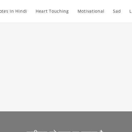
otes In Hindi
Heart Touching
Motivational
Sad
L