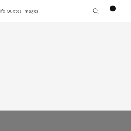
items
ife Quotes Images
Cart