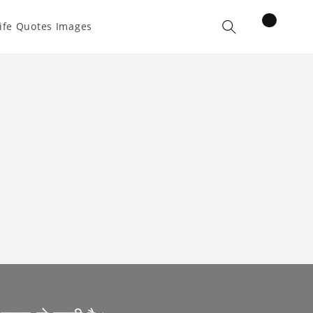
items
ife Quotes Images
Cart