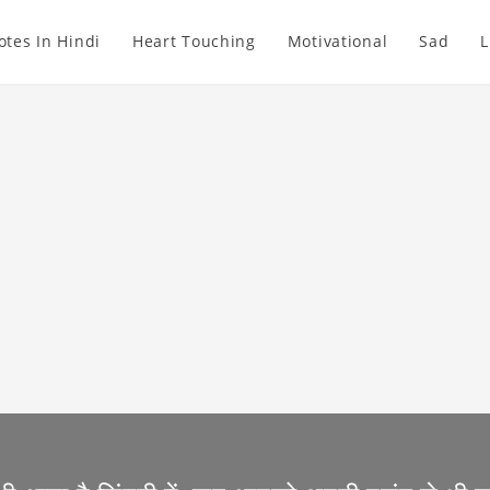
otes In Hindi
Heart Touching
Motivational
Sad
L