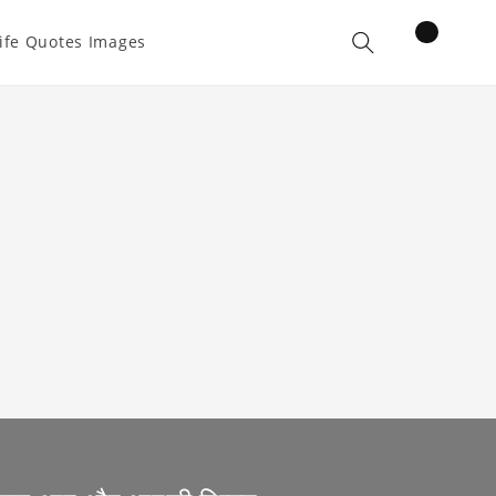
items
ife Quotes Images
Cart