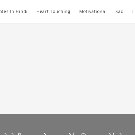
otes In Hindi
Heart Touching
Motivational
Sad
L