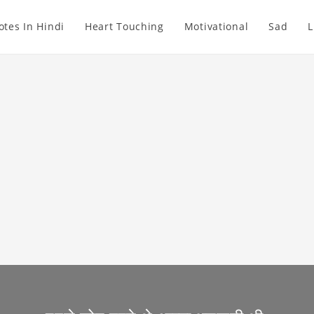
otes In Hindi
Heart Touching
Motivational
Sad
L