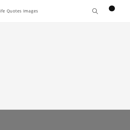
items
ife Quotes Images
Cart