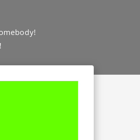
 somebody!
!