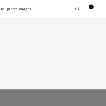
items
ife Quotes Images
Cart