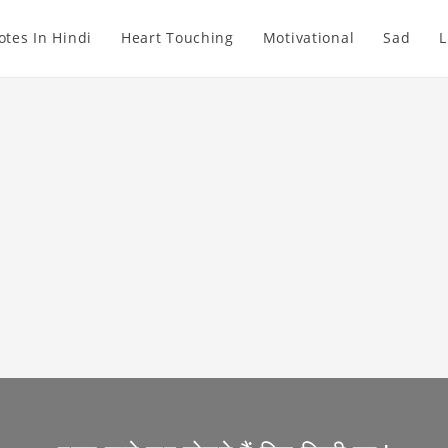
otes In Hindi
Heart Touching
Motivational
Sad
L