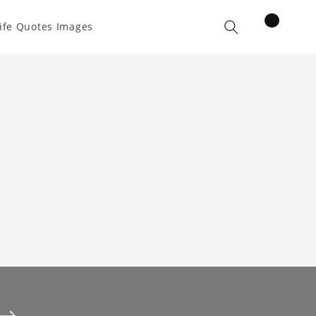
items
ife Quotes Images
Cart