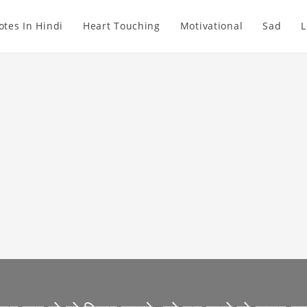
otes In Hindi
Heart Touching
Motivational
Sad
L