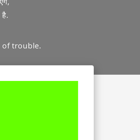
एगे,
है.
 of trouble.